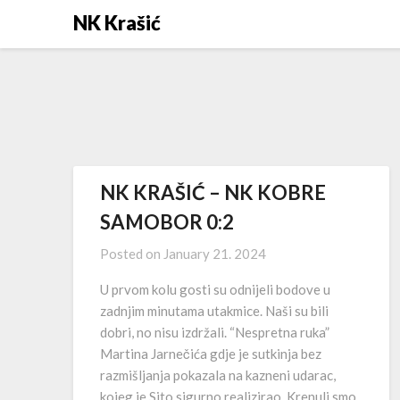
Skip
NK Krašić
to
content
NK KRAŠIĆ – NK KOBRE
SAMOBOR 0:2
Posted on
January 21. 2024
U prvom kolu gosti su odnijeli bodove u
zadnjim minutama utakmice. Naši su bili
dobri, no nisu izdržali. “Nespretna ruka”
Martina Jarnečića gdje je sutkinja bez
razmišljanja pokazala na kazneni udarac,
kojeg je Sito sigurno realizirao. Krenuli smo