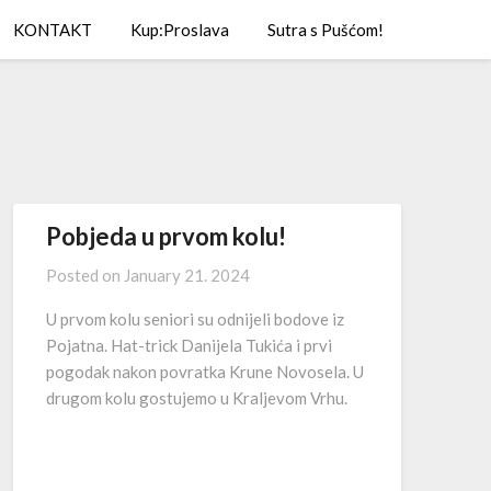
KONTAKT
Kup:Proslava
Sutra s Pušćom!
Pobjeda u prvom kolu!
Posted on
January 21. 2024
U prvom kolu seniori su odnijeli bodove iz
Pojatna. Hat-trick Danijela Tukića i prvi
pogodak nakon povratka Krune Novosela. U
drugom kolu gostujemo u Kraljevom Vrhu.