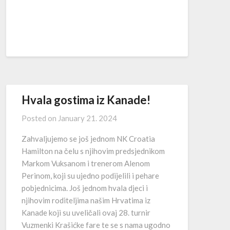
Hvala gostima iz Kanade!
Posted on
January 21. 2024
Zahvaljujemo se još jednom NK Croatia
Hamilton na čelu s njihovim predsjednikom
Markom Vuksanom i trenerom Alenom
Perinom, koji su ujedno podijelili i pehare
pobjednicima. Još jednom hvala djeci i
njihovim roditeljima našim Hrvatima iz
Kanade koji su uveličali ovaj 28. turnir
Vuzmenki Krašićke fare te se s nama ugodno