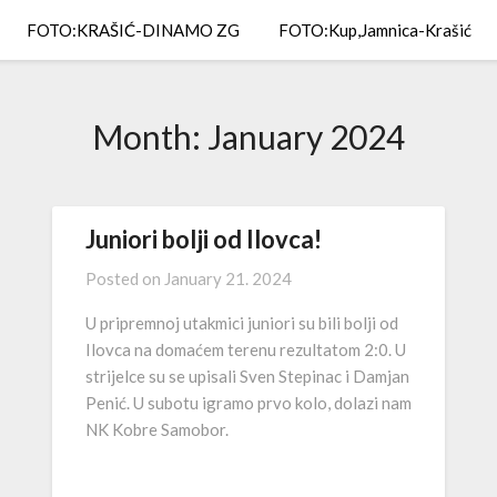
FOTO:KRAŠIĆ-DINAMO ZG
FOTO:Kup,Jamnica-Krašić
Month:
January 2024
Juniori bolji od Ilovca!
Posted on
January 21. 2024
U pripremnoj utakmici juniori su bili bolji od
Ilovca na domaćem terenu rezultatom 2:0. U
strijelce su se upisali Sven Stepinac i Damjan
Penić. U subotu igramo prvo kolo, dolazi nam
NK Kobre Samobor.