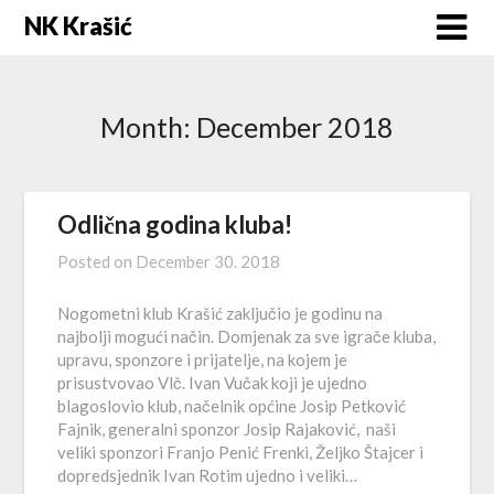
Skip
NK Krašić
to
content
Month:
December 2018
Odlična godina kluba!
Posted on
December 30. 2018
Nogometni klub Krašić zaključio je godinu na
najbolji mogući način. Domjenak za sve igrače kluba,
upravu, sponzore i prijatelje, na kojem je
prisustvovao Vlč. Ivan Vučak koji je ujedno
blagoslovio klub, načelnik općine Josip Petković
Fajnik, generalni sponzor Josip Rajaković, naši
veliki sponzori Franjo Penić Frenki, Željko Štajcer i
dopredsjednik Ivan Rotim ujedno i veliki…