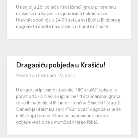
U nedjelju 26. veljače Krašićanci igraju pripremnu
utakmicu na Kajzerici s juniorima Lokomotive.
Utakmica počinje u 14.00 sati, a svi ljubitelji dobrog
nogometa dođite na utakmicu i budite uz naše!
Draganiću pobjeda u Krašiću!
Posted on
February 19. 2017
U drugoj pripremnoj utakmici NK”Krašić” upisao je
poraz od 0-2. Naši su igrali bez 4 standardna igrača,
te su ih nadomjestili juniori Tomina, Šimecki i Matoš.
Današnja utakmica sa NK”Karlovac” odgođena je za
neki drugi termin. Moramo napomenuti nakon
ozljede vratio se u momčad Mateo Ribić.