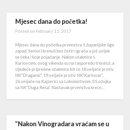
Mjesec dana do početka!
Posted on
February 11. 2017
Mjesec dana do početka prvenstva 1.županijske lige
zapad. Seniori krenuli bez četiri igrača a još uvijek
se čeka i koje pojačanje. Nakon utakmice s
Karlovcem, ovog vikenda su na rasporedu treninzi, a
sljedeće pripremne utakmice bit će 18.veljače protiv
NK”Draganić”, 19.veljače protiv NK”Karlovac”,
26.veljače na Kajzerici sa Lokomotivom, 05.ožujka
sa NK”Duga Resa”. Nastavak prvenstva kreće…
“Nakon Vinogradara vraćam se u