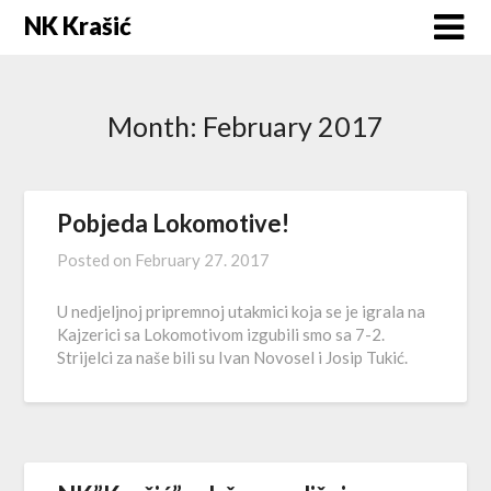
Skip
NK Krašić
to
content
Month:
February 2017
Pobjeda Lokomotive!
Posted on
February 27. 2017
U nedjeljnoj pripremnoj utakmici koja se je igrala na
Kajzerici sa Lokomotivom izgubili smo sa 7-2.
Strijelci za naše bili su Ivan Novosel i Josip Tukić.