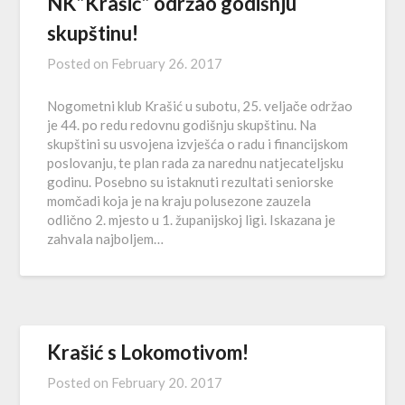
NK”Krašić” održao godišnju
skupštinu!
Posted on
February 26. 2017
Nogometni klub Krašić u subotu, 25. veljače održao
je 44. po redu redovnu godišnju skupštinu. Na
skupštini su usvojena izvješća o radu i financijskom
poslovanju, te plan rada za narednu natjecateljsku
godinu. Posebno su istaknuti rezultati seniorske
momčadi koja je na kraju polusezone zauzela
odlično 2. mjesto u 1. županijskoj ligi. Iskazana je
zahvala najboljem…
Krašić s Lokomotivom!
Posted on
February 20. 2017