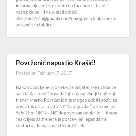
informacije možete dobiti na facebook stranici
našeg kluba, ili na e-mail adresi:
nkkrasic1973@gmail.com Pomognimo klub u borbi
za sami vrh tablice!
Povrženić napustio Krašić!
Posted on
February 7. 2017
Nakon obavljene prozivke, te prijateljske utakmice
sa NK”Karlovac” dosadašnji najuspješniji i najbolji
trener Marko Povrženić nije mogao odbiti poziv za
povratak u staro jato NK”Vinogradar”, a što mu je i
čelništvo NK”Krašić” dogovorom odobrilo. Hitnom
reakcijom za trenera je postavljen legendarni
centarfor kluba Josip Penić Micek.