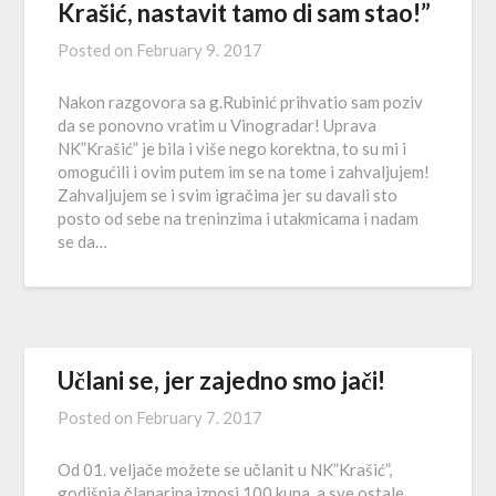
Krašić, nastavit tamo di sam stao!”
Posted on
February 9. 2017
Nakon razgovora sa g.Rubinić prihvatio sam poziv
da se ponovno vratim u Vinogradar! Uprava
NK”Krašić” je bila i više nego korektna, to su mi i
omogućili i ovim putem im se na tome i zahvaljujem!
Zahvaljujem se i svim igračima jer su davali sto
posto od sebe na treninzima i utakmicama i nadam
se da…
Učlani se, jer zajedno smo jači!
Posted on
February 7. 2017
Od 01. veljače možete se učlanit u NK”Krašić”,
godišnja članarina iznosi 100 kuna, a sve ostale