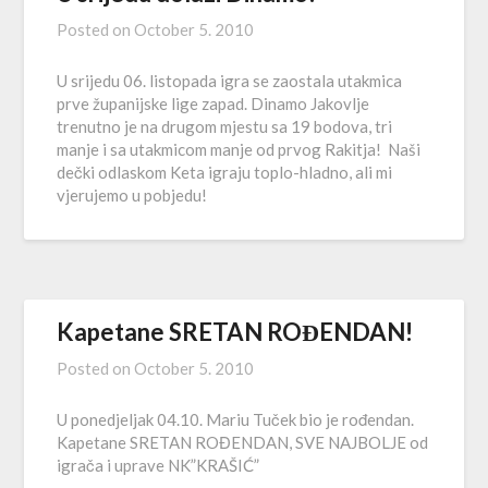
Posted on
October 5. 2010
U srijedu 06. listopada igra se zaostala utakmica
prve županijske lige zapad. Dinamo Jakovlje
trenutno je na drugom mjestu sa 19 bodova, tri
manje i sa utakmicom manje od prvog Rakitja! Naši
dečki odlaskom Keta igraju toplo-hladno, ali mi
vjerujemo u pobjedu!
Kapetane SRETAN ROĐENDAN!
Posted on
October 5. 2010
U ponedjeljak 04.10. Mariu Tuček bio je rođendan.
Kapetane SRETAN ROĐENDAN, SVE NAJBOLJE od
igrača i uprave NK”KRAŠIĆ”