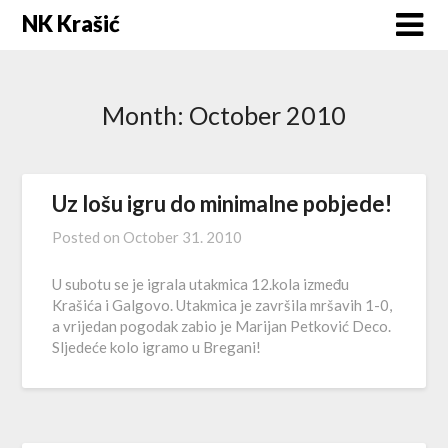
Skip
NK Krašić
to
content
Month:
October 2010
Uz lošu igru do minimalne pobjede!
Posted on
October 31. 2010
U subotu se je igrala utakmica 12.kola između
Krašića i Galgovo. Utakmica je završila mršavih 1-0,
a vrijedan pogodak zabio je Marijan Petković Deco.
Sljedeće kolo igramo u Bregani!